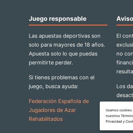
Juego responsable
Aviso
Las apuestas deportivas son
El con
solo para mayores de 18 años.
exclus
Apuesta solo lo que puedas
no con
permitirte perder.
financ
result
Si tienes problemas con el
juego, busca ayuda:
Los da
desact
Federación Española de
siempr
Jugadores de Azar
Usamos cookies p
de tom
nuestros Término
Rehabilitados
Privacidad y Coo