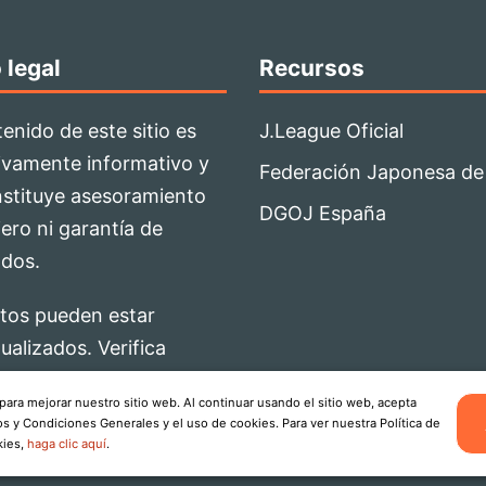
 legal
Recursos
tenido de este sitio es
J.League Oficial
ivamente informativo y
Federación Japonesa de
stituye asesoramiento
DGOJ España
iero ni garantía de
ados.
tos pueden estar
ualizados. Verifica
e la información antes
ara mejorar nuestro sitio web. Al continuar usando el sitio web, acepta
ar decisiones.
s y Condiciones Generales y el uso de cookies. Para ver nuestra Política de
kies,
haga clic aquí
.