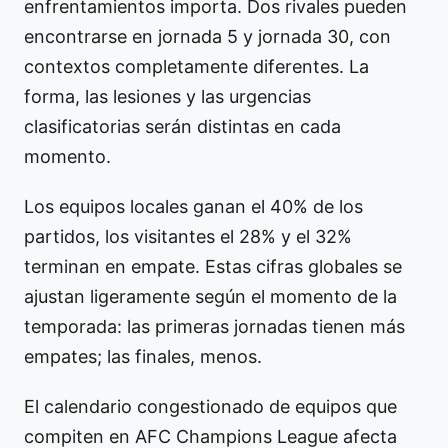
enfrentamientos importa. Dos rivales pueden
encontrarse en jornada 5 y jornada 30, con
contextos completamente diferentes. La
forma, las lesiones y las urgencias
clasificatorias serán distintas en cada
momento.
Los equipos locales ganan el 40% de los
partidos, los visitantes el 28% y el 32%
terminan en empate. Estas cifras globales se
ajustan ligeramente según el momento de la
temporada: las primeras jornadas tienen más
empates; las finales, menos.
El calendario congestionado de equipos que
compiten en AFC Champions League afecta