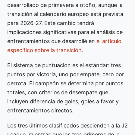
desarrollado de primavera a otoño, aunque la
transición al calendario europeo está prevista
para 2026-27. Este cambio tendrá
implicaciones significativas para el análisis de
enfrentamientos que desarrollé en
el artículo
específico sobre la transición
.
El sistema de puntuación es el estándar: tres
puntos por victoria, uno por empate, cero por
derrota. El campeón se determina por puntos
totales, con criterios de desempate que
incluyen diferencia de goles, goles a favor y
enfrentamientos directos.
Los tres últimos clasificados descienden a la J2
League, mientras que los tres primeros de la