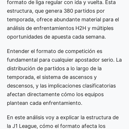
formato de liga regular con ida y vuelta. Esta
estructura, que genera 380 partidos por
temporada, ofrece abundante material para el
análisis de enfrentamientos H2H y múltiples
oportunidades de apuesta cada semana.
Entender el formato de competición es
fundamental para cualquier apostador serio. La
distribución de partidos a lo largo de la
temporada, el sistema de ascensos y
descensos, y las implicaciones clasificatorias
afectan directamente cómo los equipos
plantean cada enfrentamiento.
En este análisis voy a explicar la estructura de
la J1 League, cómo el formato afecta los