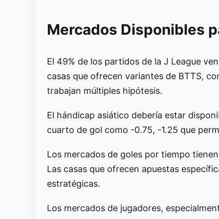
Mercados Disponibles p
El 49% de los partidos de la J League ve
casas que ofrecen variantes de BTTS, c
trabajan múltiples hipótesis.
El hándicap asiático debería estar disponi
cuarto de gol como -0.75, -1.25 que permi
Los mercados de goles por tiempo tienen 
Las casas que ofrecen apuestas específic
estratégicas.
Los mercados de jugadores, especialment