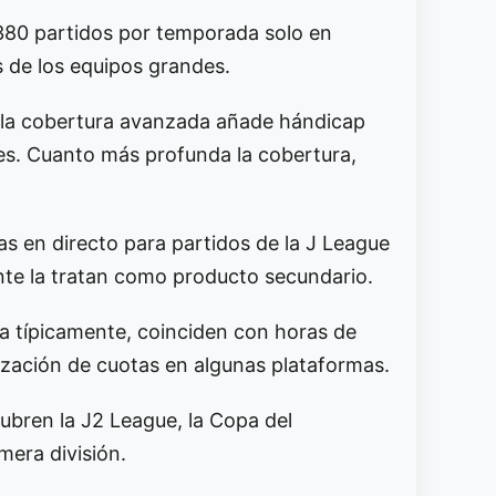
380 partidos por temporada solo en
s de los equipos grandes.
o la cobertura avanzada añade hándicap
res. Cuanto más profunda la cobertura,
as en directo para partidos de la J League
te la tratan como producto secundario.
la típicamente, coinciden con horas de
lización de cuotas en algunas plataformas.
ubren la J2 League, la Copa del
mera división.