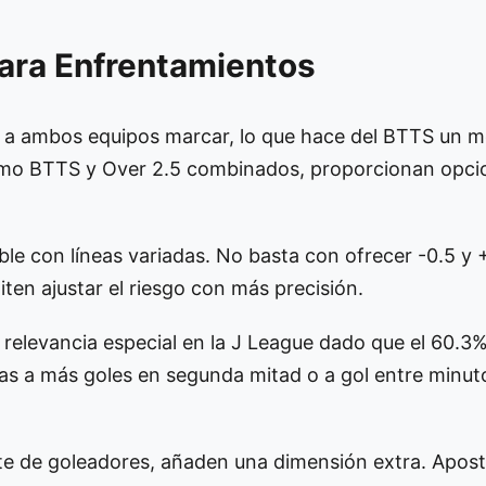
ara Enfrentamientos
n a ambos equipos marcar, lo que hace del BTTS un 
omo BTTS y Over 2.5 combinados, proporcionan opcio
ble con líneas variadas. No basta con ofrecer -0.5 y +
ten ajustar el riesgo con más precisión.
relevancia especial en la J League dado que el 60.3%
as a más goles en segunda mitad o a gol entre minuto
e de goleadores, añaden una dimensión extra. Apost