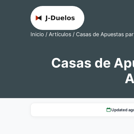
Inicio
/
Artículos
/
Casas de Apuestas par
Casas de Apu
A
Updated ag