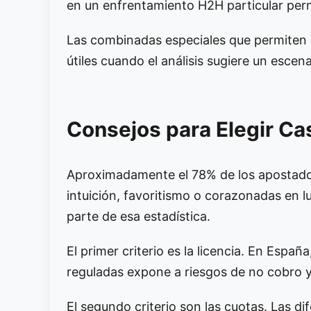
en un enfrentamiento H2H particular perm
Las combinadas especiales que permiten c
útiles cuando el análisis sugiere un escen
Consejos para Elegir C
Aproximadamente el 78% de los apostador
intuición, favoritismo o corazonadas en lu
parte de esa estadística.
El primer criterio es la licencia. En Esp
reguladas expone a riesgos de no cobro 
El segundo criterio son las cuotas. Las d