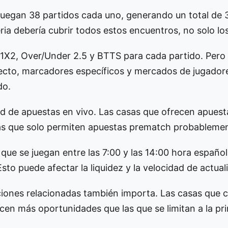
juegan 38 partidos cada uno, generando un total de 
ria debería cubrir todos estos encuentros, no solo lo
 1X2, Over/Under 2.5 y BTTS para cada partido. Per
rrecto, marcadores específicos y mercados de jugado
do.
dad de apuestas en vivo. Las casas que ofrecen apuest
s que solo permiten apuestas prematch probablemen
 que se juegan entre las 7:00 y las 14:00 hora españo
to puede afectar la liquidez y la velocidad de actua
ones relacionadas también importa. Las casas que c
n más oportunidades que las que se limitan a la pri